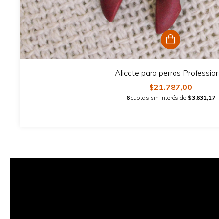
Alicate para perros Profession
$21.787,00
6
cuotas sin interés de
$3.631,17