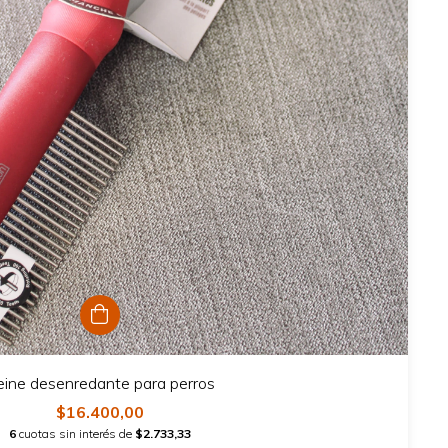
ine desenredante para perros
$16.400,00
6
cuotas sin interés de
$2.733,33