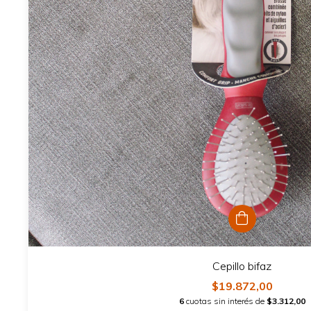
Cepillo bifaz
$19.872,00
6
cuotas sin interés de
$3.312,00