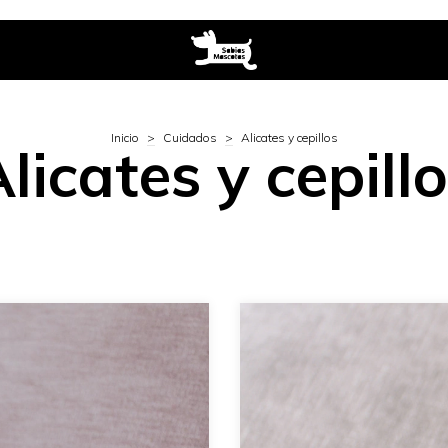
Inicio
>
Cuidados
>
Alicates y cepillos
licates y cepill