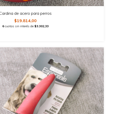
Cardina de acero para perros
$19.814,00
6
cuotas sin interés de
$3.302,33