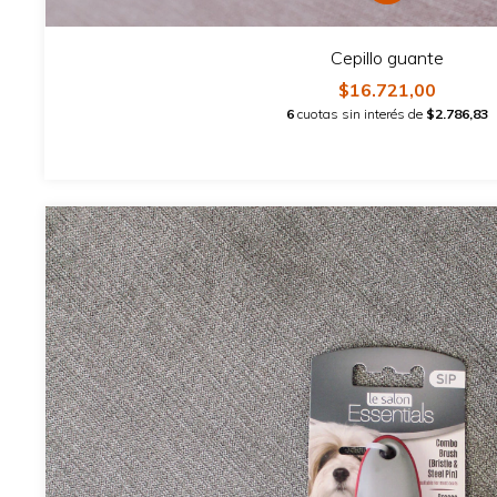
Cepillo guante
$16.721,00
6
cuotas sin interés de
$2.786,83